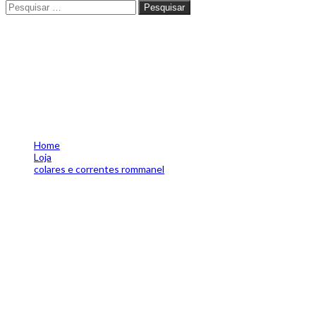
Pesquisar
Pesquisar
corrente comPingente folhea
541937770000
Home
Loja
colares e correntes rommanel
corrente comPingente folheado a ouro menino e menina romma