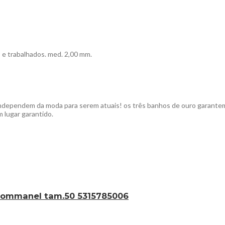
e trabalhados. med. 2,00 mm.
independem da moda para serem atuais! os três banhos de ouro garantem 
m lugar garantido.
– rommanel tam.50 5315785006