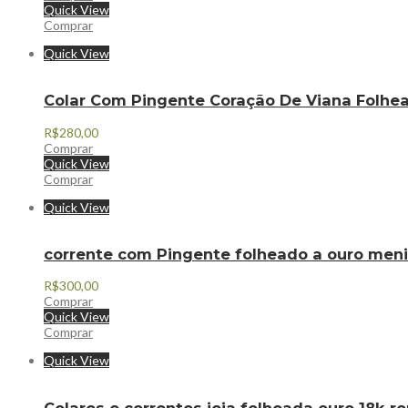
Quick View
Comprar
Quick View
Colar Com Pingente Coração De Viana Folh
R$
280,00
Comprar
Quick View
Comprar
Quick View
corrente com Pingente folheado a ouro me
R$
300,00
Comprar
Quick View
Comprar
Quick View
Colares e correntes joia folheada ouro 18k 