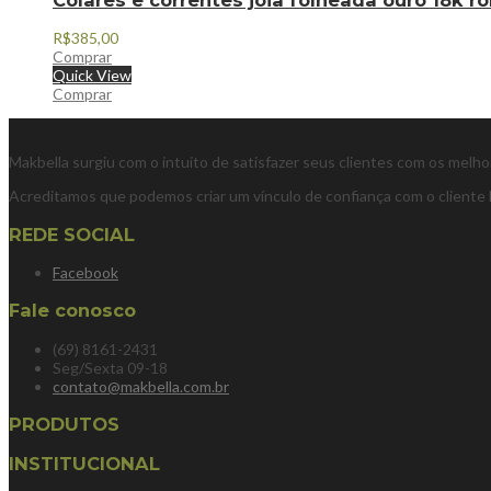
R$
385,00
Comprar
Quick View
Comprar
Makbella surgiu com o intuito de satisfazer seus clientes com os melh
Acreditamos que podemos criar um vínculo de confiança com o cliente 
REDE SOCIAL
Facebook
Fale conosco
(69) 8161-2431
Seg/Sexta 09-18
contato@makbella.com.br
PRODUTOS
INSTITUCIONAL