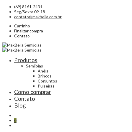
(69) 8161-2431
Seg/Sexta 09-18
contato@makbella.com.br
Carrinho
Finalizar compra
Contato
Produtos
Semijoias
Anéis
Brincos
Conjuntos
Pulseiras
Como comprar
Contato
Blog
0