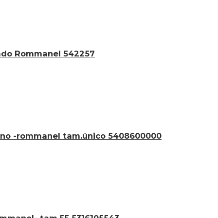
eado Rommanel 542257
nino -rommanel tam.único 5408600000
rommanel- tam.55 5316105543