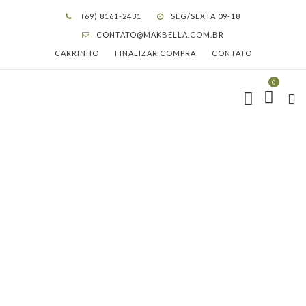
(69) 8161-2431
SEG/SEXTA 09-18
CONTATO@MAKBELLA.COM.BR
CARRINHO
FINALIZAR COMPRA
CONTATO
0
CORDÃO FOLHEADO A
OURO -ROMMANEL COM
PINGENTE TAM.50
5313055000
HOME
LOJA
COLARES E CORRENTES ROMMANEL