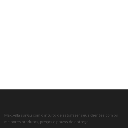
Makbella surgiu com o intuito de satisfazer seus clientes com os
melhores produtos, preços e prazos de entrega.