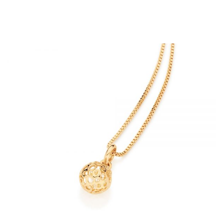
CORDÃO FOLHEADO A OURO -ROMMANEL COM PINGENTE TAM.50
5313055000