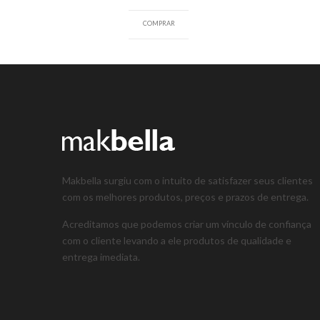
COMPRAR
Makbella surgiu com o intuito de satisfazer seus clientes
com os melhores produtos, preços e prazos de entrega.
Acreditamos que podemos criar um vínculo de confiança
com o cliente levando a ele produtos de qualidade e
entrega imediata.