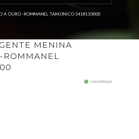
 A OURO -ROMMANEL TAM.ÚNICO 5418110000
NGENTE MENINA
 -ROMMANEL
000
2 EM ESTOQUE