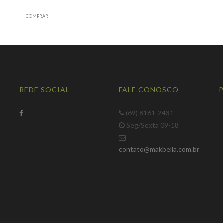
COMPRAR
REDE SOCIAL
FALE CONOSCO
(69) 8161-2431
Seg/Sexta 09-18
contato@makbella.com.br