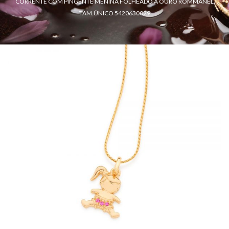
CORRENTE COM PINGENTE MENINA FOLHEADO A OURO ROMMANEL
TAM.ÚNICO 5420630029