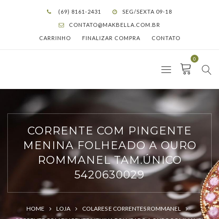
(69) 8161-2431
SEG/SEXTA 09-18
CONTATO@MAKBELLA.COM.BR
CARRINHO
FINALIZAR COMPRA
CONTATO
0
CORRENTE COM PINGENTE
MENINA FOLHEADO A OURO
ROMMANEL TAM.ÚNICO
5420630029
HOME
LOJA
COLARES E CORRENTES ROMMANEL