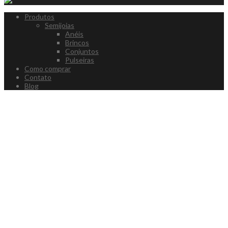
Produtos
Semijoias
Anéis
Brincos
Conjuntos
Pulseiras
Como comprar
Contato
Blog