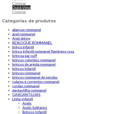
Comprar
Quick View
Comprar
Categorias de produtos
alianças rommanel
anel rommanel
Anel skinny
BERLOQUE ROMMANEL
brinco infantil
brinco infantil rommanel flamingos rosa
brincoa ear cuff
brincos coloridos rommanel
brincos de argola rommanel
brincos infantil
brincos rommanel
brincos rommanel de perolas
colares e correntes rommanel
cordao rommanel
gargantilha rommanel
GARGANTILHAS
Linha Infantil
Anéis
Anéis Solitários
Brincos Infantil