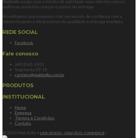
Makbella surgiu com o intuito de satisfazer seus clientes com os
melhores produtos, preços e prazos de entrega.
Acreditamos que podemos criar um vínculo de confiança com o
cliente levando a ele produtos de qualidade e entrega imediata.
REDE SOCIAL
Facebook
Fale conosco
(69) 8161-2431
Seg/Sexta 09-18
contato@makbella.com.br
PRODUTOS
INSTITUCIONAL
Home
Empresa
Termos e Condições
Contato
© 2016 Mak Bella •
>
LINK DESIGN - CRIAÇÃO E-COMMERCE