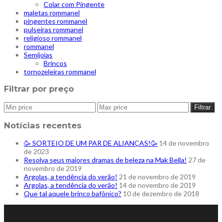
Colar com Pingente
maletas rommanel
pingentes rommanel
pulseiras rommanel
religioso rommanel
rommanel
Semijoias
Brincos
tornozeleiras rommanel
Filtrar por preço
Filtrar
Notícias recentes
🥳 SORTEIO DE UM PAR DE ALIANÇAS!🥳
14 de novembro
de 2023
Resolva seus maiores dramas de beleza na Mak Bella!
27 de
novembro de 2019
Argolas, a tendência do verão!⁠
21 de novembro de 2019
Argolas, a tendência do verão!
14 de novembro de 2019
Que tal aquele brinco bafônico?
10 de dezembro de 2018