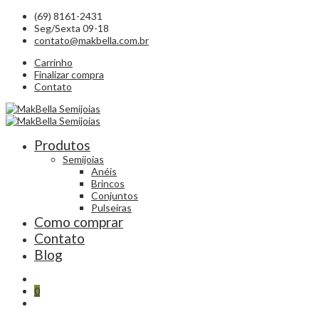
(69) 8161-2431
Seg/Sexta 09-18
contato@makbella.com.br
Carrinho
Finalizar compra
Contato
Produtos
Semijoias
Anéis
Brincos
Conjuntos
Pulseiras
Como comprar
Contato
Blog
0