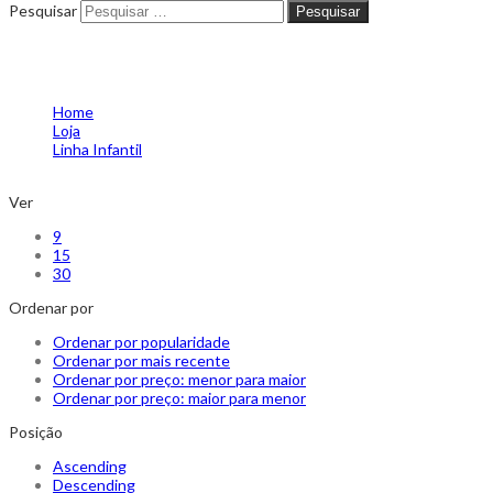
Pesquisar
Pesquisar
Anéis
Home
Loja
Linha Infantil
Anéis
Ver
9
15
30
Ordenar por
Ordenar por popularidade
Ordenar por mais recente
Ordenar por preço: menor para maior
Ordenar por preço: maior para menor
Posição
Ascending
Descending