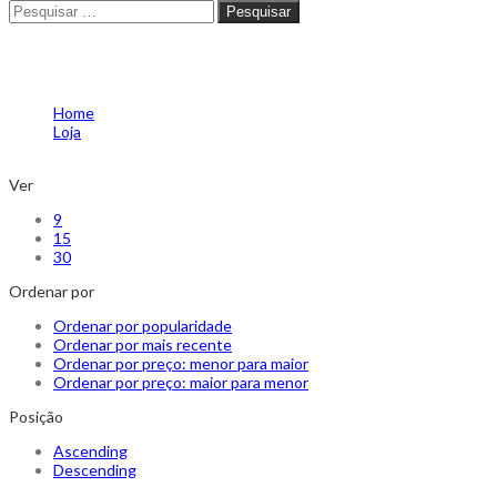
Pesquisar
Pesquisar
brincos coloridos rommanel
Home
Loja
brincos coloridos rommanel
Ver
9
15
30
Ordenar por
Ordenar por popularidade
Ordenar por mais recente
Ordenar por preço: menor para maior
Ordenar por preço: maior para menor
Posição
Ascending
Descending