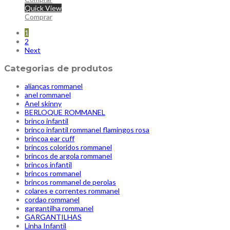
Quick View
Comprar
1
2
Next
Categorias de produtos
alianças rommanel
anel rommanel
Anel skinny
BERLOQUE ROMMANEL
brinco infantil
brinco infantil rommanel flamingos rosa
brincoa ear cuff
brincos coloridos rommanel
brincos de argola rommanel
brincos infantil
brincos rommanel
brincos rommanel de perolas
colares e correntes rommanel
cordao rommanel
gargantilha rommanel
GARGANTILHAS
Linha Infantil