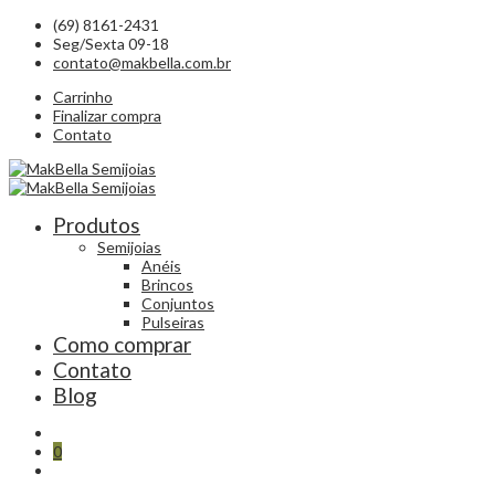
(69) 8161-2431
Seg/Sexta 09-18
contato@makbella.com.br
Carrinho
Finalizar compra
Contato
Produtos
Semijoias
Anéis
Brincos
Conjuntos
Pulseiras
Como comprar
Contato
Blog
0