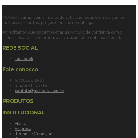
Makbella surgiu com o intuito de satisfazer seus clientes com os
melhores produtos, preços e prazos de entrega.
Acreditamos que podemos criar um vínculo de confiança com o
cliente levando a ele produtos de qualidade e entrega imediata.
REDE SOCIAL
Facebook
Fale conosco
(69) 8161-2431
Seg/Sexta 09-18
contato@makbella.com.br
PRODUTOS
INSTITUCIONAL
Home
Empresa
Termos e Condições