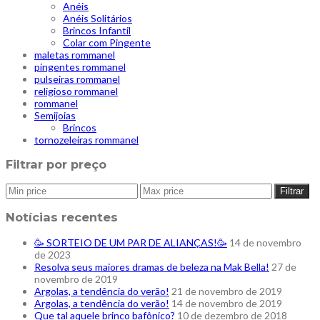
Anéis
Anéis Solitários
Brincos Infantil
Colar com Pingente
maletas rommanel
pingentes rommanel
pulseiras rommanel
religioso rommanel
rommanel
Semijoias
Brincos
tornozeleiras rommanel
Filtrar por preço
Filtrar
Notícias recentes
🥳 SORTEIO DE UM PAR DE ALIANÇAS!🥳
14 de novembro
de 2023
Resolva seus maiores dramas de beleza na Mak Bella!
27 de
novembro de 2019
Argolas, a tendência do verão!⁠
21 de novembro de 2019
Argolas, a tendência do verão!
14 de novembro de 2019
Que tal aquele brinco bafônico?
10 de dezembro de 2018