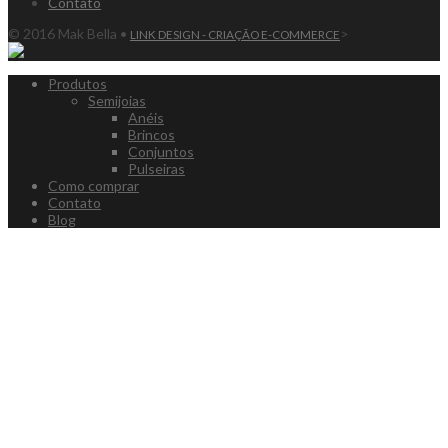
Contato
© 2016 Mak Bella •
>
LINK DESIGN - CRIAÇÃO E-COMMERCE
Produtos
Semijoias
Anéis
Brincos
Conjuntos
Pulseiras
Como comprar
Contato
Blog