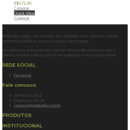
R$
571,00
Comprar
Quick View
Comprar
Makbella surgiu com o intuito de satisfazer seus clientes com os
melhores produtos, preços e prazos de entrega.
Acreditamos que podemos criar um vínculo de confiança com o
cliente levando a ele produtos de qualidade e entrega imediata.
REDE SOCIAL
Facebook
Fale conosco
(69) 8161-2431
Seg/Sexta 09-18
contato@makbella.com.br
PRODUTOS
INSTITUCIONAL