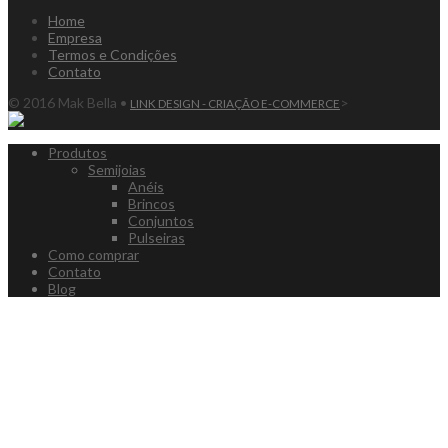
Home
Empresa
Termos e Condições
Contato
© 2016 Mak Bella •
>
LINK DESIGN - CRIAÇÃO E-COMMERCE
Produtos
Semijoias
Anéis
Brincos
Conjuntos
Pulseiras
Como comprar
Contato
Blog