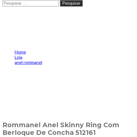
Pesquisar
Pesquisar
Rommanel Anel Skinny Ring
Com Berloque De Concha
512161
Home
Loja
anel rommanel
Rommanel Anel Skinny Ring Com Berloque De Concha 512161
Rommanel Anel Skinny Ring Com
Berloque De Concha 512161