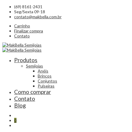
(69) 8161-2431
Seg/Sexta 09-18
contato@makbella.com.br
Carrinho
Finalizar compra
Contato
Produtos
Semijoias
Anéis
Brincos
Conjuntos
Pulseiras
Como comprar
Contato
Blog
0