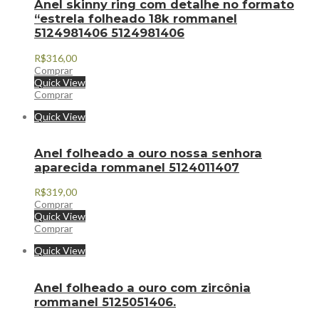
Anel skinny ring com detalhe no formato
“estrela folheado 18k rommanel
5124981406 5124981406
R$
316,00
Comprar
Quick View
Comprar
Quick View
Anel folheado a ouro nossa senhora
aparecida rommanel 5124011407
R$
319,00
Comprar
Quick View
Comprar
Quick View
Anel folheado a ouro com zircônia
rommanel 5125051406.