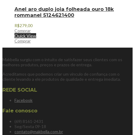
Anel aro duplo joia folheada ouro 18k
rommanel 5124621400
R$
279,00
Comprar
Quick View
Comprar
Makbella surgiu com o intuito de satisfazer seus clientes com os
melhores produtos, preços e prazos de entrega.
Acreditamos que podemos criar um vínculo de confiança com o
cliente levando a ele produtos de qualidade e entrega imediata.
REDE SOCIAL
Facebook
Fale conosco
(69) 8161-2431
Seg/Sexta 09-18
contato@makbella.com.br