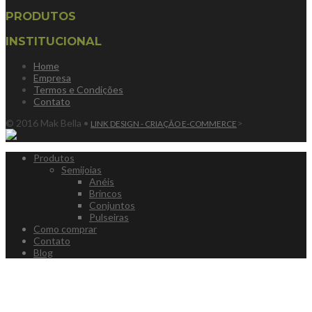
PRODUTOS
INSTITUCIONAL
Home
Empresa
Termos e Condições
Contato
© 2016 Mak Bella •
>
LINK DESIGN - CRIAÇÃO E-COMMERCE
Produtos
Semijoias
Anéis
Brincos
Conjuntos
Pulseiras
Como comprar
Contato
Blog