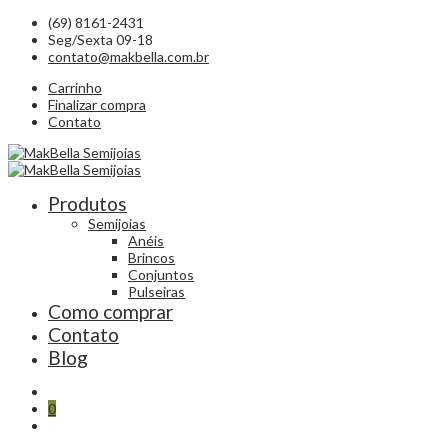
(69) 8161-2431
Seg/Sexta 09-18
contato@makbella.com.br
Carrinho
Finalizar compra
Contato
Produtos
Semijoias
Anéis
Brincos
Conjuntos
Pulseiras
Como comprar
Contato
Blog
0