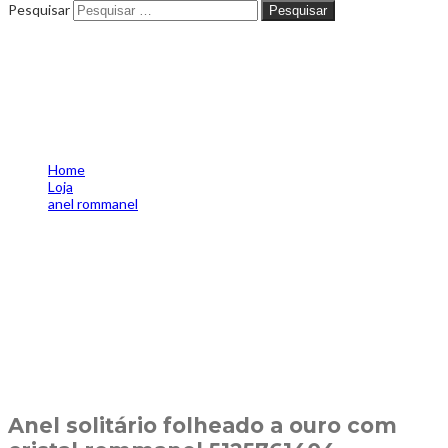
Pesquisar
Pesquisar
Anel solitário folheado a ouro
com cristal rommanel
5125761404
Home
Loja
anel rommanel
Anel solitário folheado a ouro com cristal rommanel
5125761404
Anel solitário folheado a ouro com