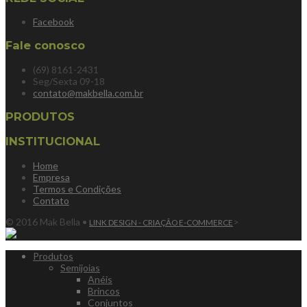
Facebook
Fale conosco
(69) 8161-2431
Seg/Sexta 09-18
contato@makbella.com.br
PRODUTOS
INSTITUCIONAL
Home
Empresa
Termos e Condições
Contato
© 2016 Mak Bella •
>
LINK DESIGN - CRIAÇÃO E-COMMERCE
Produtos
Semijoias
Anéis
Brincos
Conjuntos