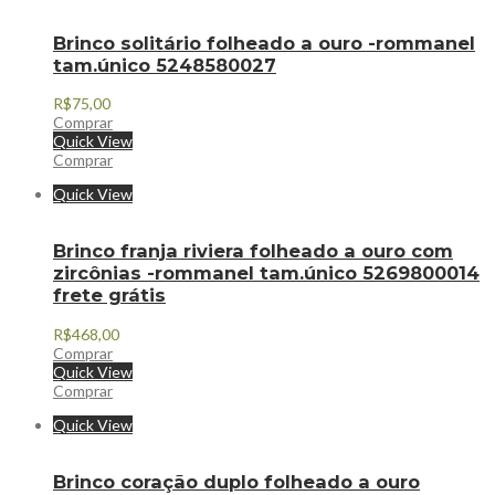
Brinco solitário folheado a ouro -rommanel
tam.único 5248580027
R$
75,00
Comprar
Quick View
Comprar
Quick View
Brinco franja riviera folheado a ouro com
zircônias -rommanel tam.único 5269800014
frete grátis
R$
468,00
Comprar
Quick View
Comprar
Quick View
Brinco coração duplo folheado a ouro