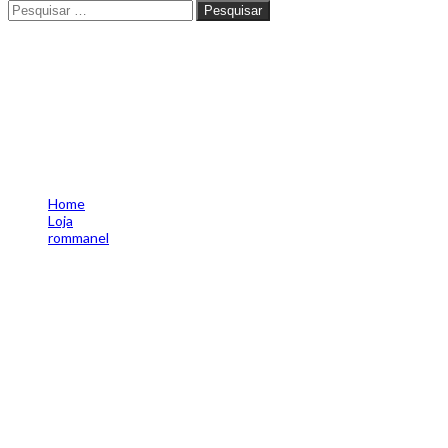
Pesquisar
Pesquisar
Pingente folheado a ouro
nossa senhora aparecida -
rommanel tam.único
5420000007
Home
Loja
rommanel
Pingente folheado a ouro nossa senhora aparecida -rommanel
tam.único 5420000007