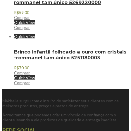
rommanel tam.único 5269220000
R$
59,00
Comprar
Quick View
Comprar
Quick View
Brinco infantil folheado a ouro com cristais
-rommanel tam.único 5251180003
R$
70,00
Comprar
Quick View
Comprar
Makbella surgiu com o intuito de satisfazer seus clientes com os
melhores produtos, preços e prazos de entrega.
Acreditamos que podemos criar um vínculo de confiança com o
cliente levando a ele produtos de qualidade e entrega imediata.
REDE SOCIAL