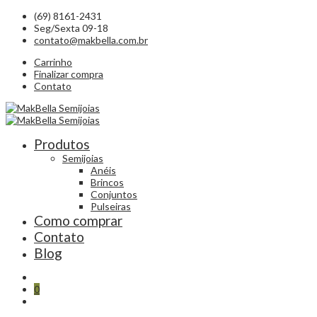
(69) 8161-2431
Seg/Sexta 09-18
contato@makbella.com.br
Carrinho
Finalizar compra
Contato
Produtos
Semijoias
Anéis
Brincos
Conjuntos
Pulseiras
Como comprar
Contato
Blog
0