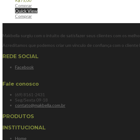
R$
75,00
Comprar
Quick View
Comprar
Makbella surgiu com o intuito de satisfazer seus clientes com os melh
Acreditamos que podemos criar um vínculo de confiança com o cliente 
REDE SOCIAL
Facebook
Fale conosco
(69) 8161-2431
Seg/Sexta 09-18
contato@makbella.com.br
PRODUTOS
INSTITUCIONAL
Home