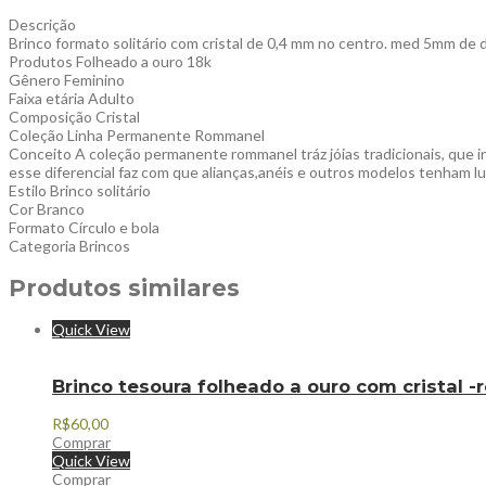
Descrição
Brinco formato solitário com cristal de 0,4 mm no centro. med 5mm de 
Produtos Folheado a ouro 18k
Gênero Feminino
Faixa etária Adulto
Composição Cristal
Coleção Linha Permanente Rommanel
Conceito A coleção permanente rommanel tráz jóias tradicionais, que 
esse diferencial faz com que alianças,anéis e outros modelos tenham l
Estilo Brinco solitário
Cor Branco
Formato Círculo e bola
Categoria Brincos
Produtos similares
Quick View
Brinco tesoura folheado a ouro com cristal
R$
60,00
Comprar
Quick View
Comprar