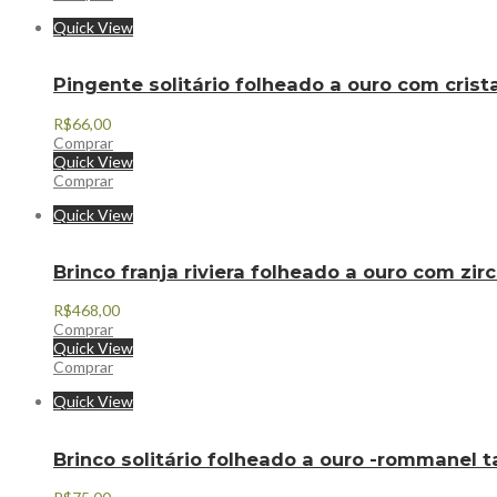
Quick View
Pingente solitário folheado a ouro com cri
R$
66,00
Comprar
Quick View
Comprar
Quick View
Brinco franja riviera folheado a ouro com zi
R$
468,00
Comprar
Quick View
Comprar
Quick View
Brinco solitário folheado a ouro -rommanel