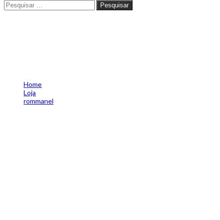
Pesquisar
Pesquisar
Brinco solitário folheado a o
Home
Loja
rommanel
Brinco solitário folheado a ouro com cristais -rommanel tam.ún