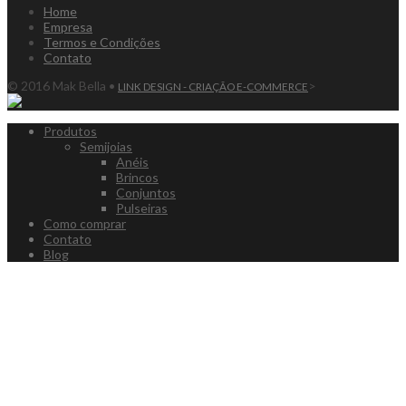
Home
Empresa
Termos e Condições
Contato
© 2016 Mak Bella •
>
LINK DESIGN - CRIAÇÃO E-COMMERCE
Produtos
Semijoias
Anéis
Brincos
Conjuntos
Pulseiras
Como comprar
Contato
Blog