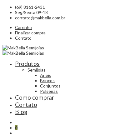
(69) 8161-2431
Seg/Sexta 09-18
contato@makbella.com.br
Carrinho
Finalizar compra
Contato
Produtos
Semijoias
Anéis
Brincos
Conjuntos
Pulseiras
Como comprar
Contato
Blog
0