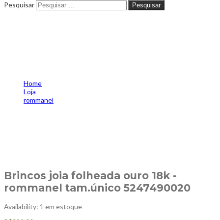
Pesquisar
Pesquisar
Brincos joia folheada ouro
18k -rommanel tam.único
5247490020
Home
Loja
rommanel
Brincos joia folheada ouro 18k -rommanel tam.único
5247490020
Brincos joia folheada ouro 18k -
rommanel tam.único 5247490020
Availability:
1 em estoque