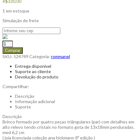
R$
330,00
1 em estoque
Simulação de frete
Comprar
SKU:
524749
Categoria:
rommanel
Entrega disponível
Suporte ao cliente
Devolução do produto
Compartilhar:
Descrição
Informação adicional
Suporte
Descrição
Brinco formado por quatro peças triângulares (par) com detalhes em
alto relevo tendo cristais no formato gota de 13x18mm penduradas.
med 6,2 cm
( joia licenciada coleção ana hickmann 8º edição )