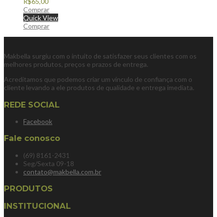
R$
65,00
Comprar
Quick View
Comprar
Makbella surgiu com o intuito de satisfazer seus clientes com os
melhores produtos, preços e prazos de entrega.
Acreditamos que podemos criar um vínculo de confiança com o
cliente levando a ele produtos de qualidade e entrega imediata.
REDE SOCIAL
Facebook
Fale conosco
(69) 8161-2431
Seg/Sexta 09-18
contato@makbella.com.br
PRODUTOS
INSTITUCIONAL