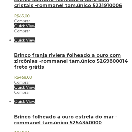
cristais -rommanel tam.único 5231910006
R$
65,00
Comprar
Quick View
Comprar
Quick View
Brinco franja riviera folheado a ouro com
zircônias -rommanel tam.único 5269800014
frete grátis
R$
468,00
Comprar
Quick View
Comprar
Quick View
Brinco folheado a ouro estrela do mar -
rommanel tam.único 5254340000