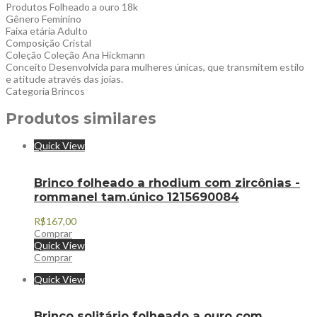
Produtos Folheado a ouro 18k
Gênero Feminino
Faixa etária Adulto
Composição Cristal
Coleção Coleção Ana Hickmann
Conceito Desenvolvida para mulheres únicas, que transmitem estilo
e atitude através das joias.
Categoria Brincos
Produtos similares
Quick View
Brinco folheado a rhodium com zircônias -
rommanel tam.único 1215690084
R$
167,00
Comprar
Quick View
Comprar
Quick View
Brinco solitário folheado a ouro com