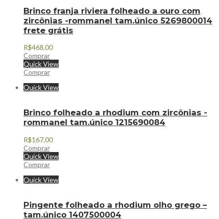
Brinco franja riviera folheado a ouro com
zircônias -rommanel tam.único 5269800014
frete grátis
R$
468,00
Comprar
Quick View
Comprar
Quick View
Brinco folheado a rhodium com zircônias -
rommanel tam.único 1215690084
R$
167,00
Comprar
Quick View
Comprar
Quick View
Pingente folheado a rhodium olho grego –
tam.único 1407500004