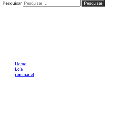
Pesquisar
Pesquisar
Brinco solitário folheado a
ouro com zircônias
rommanel tam.único
52625800
Home
Loja
rommanel
Brinco solitário folheado a ouro com zircônias rommanel
tam.único 52625800