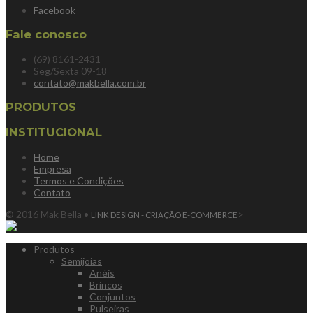
Facebook
Fale conosco
(69) 8161-2431
Seg/Sexta 09-18
contato@makbella.com.br
PRODUTOS
INSTITUCIONAL
Home
Empresa
Termos e Condições
Contato
© 2016 Mak Bella •
>
LINK DESIGN - CRIAÇÃO E-COMMERCE
Produtos
Semijoias
Anéis
Brincos
Conjuntos
Pulseiras