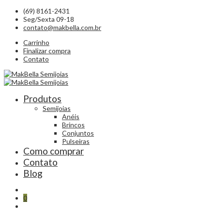
(69) 8161-2431
Seg/Sexta 09-18
contato@makbella.com.br
Carrinho
Finalizar compra
Contato
Produtos
Semijoias
Anéis
Brincos
Conjuntos
Pulseiras
Como comprar
Contato
Blog
0