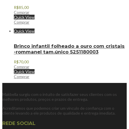
R$
85,00
Comprar
Quick View
Comprar
Quick View
Brinco infantil folheado a ouro com cristais
-rommanel tam.único 5251180003
R$
70,00
Comprar
Quick View
Comprar
Makbella surgiu com o intuito de satisfazer seus clientes com os
melhores produtos, preços e prazos de entrega.
Acreditamos que podemos criar um vínculo de confiança com o
cliente levando a ele produtos de qualidade e entrega imediata.
REDE SOCIAL