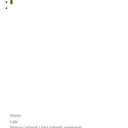
0
Brinco infantil
flor folheado a
ouro com pérolas
– tam.único
5265790026
Home
Loja
Brincos Infantil
,
Linha Infantil
,
rommanel