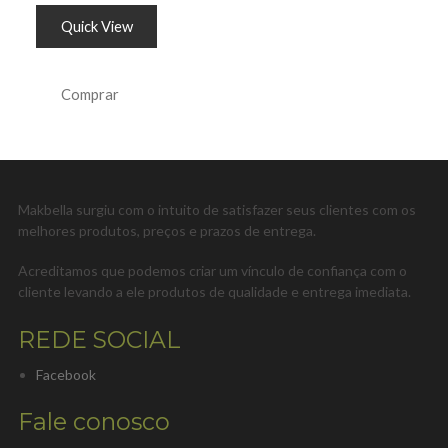
Quick View
Comprar
Makbella surgiu com o intuito de satisfazer seus clientes com os
melhores produtos, preços e prazos de entrega.
Acreditamos que podemos criar um vínculo de confiança com o
cliente levando a ele produtos de qualidade e entrega imediata.
REDE SOCIAL
Facebook
Fale conosco