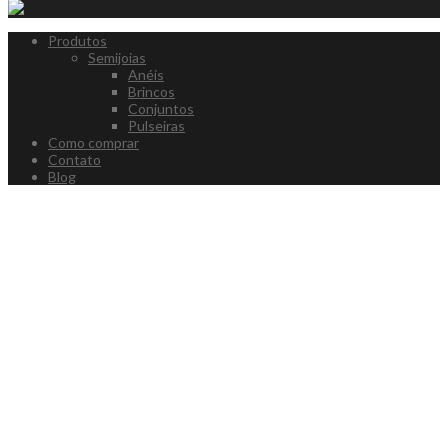
Produtos
Semijoias
Anéis
Brincos
Conjuntos
Pulseiras
Como comprar
Contato
Blog