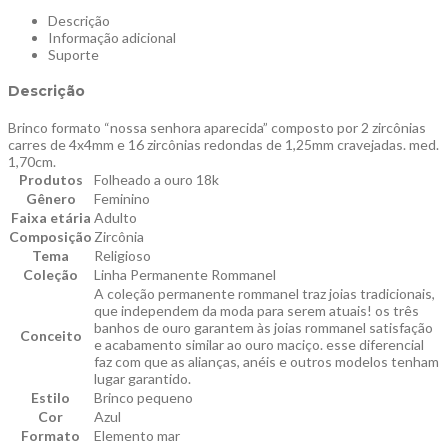
Descrição
Informação adicional
Suporte
Descrição
Brinco formato “nossa senhora aparecida” composto por 2 zircônias
carres de 4x4mm e 16 zircônias redondas de 1,25mm cravejadas. med.
1,70cm.
Produtos
Folheado a ouro 18k
Gênero
Feminino
Faixa etária
Adulto
Composição
Zircônia
Tema
Religioso
Coleção
Linha Permanente Rommanel
A coleção permanente rommanel traz joias tradicionais,
que independem da moda para serem atuais! os três
banhos de ouro garantem às joias rommanel satisfação
Conceito
e acabamento similar ao ouro maciço. esse diferencial
faz com que as alianças, anéis e outros modelos tenham
lugar garantido.
Estilo
Brinco pequeno
Cor
Azul
Formato
Elemento mar