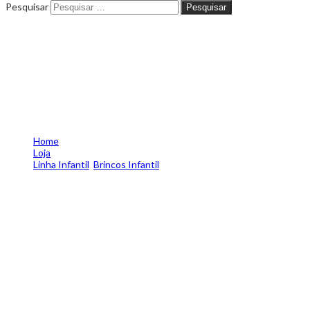
Pesquisar
Pesquisar
Brinco folheado a ouro nossa
senhora aparecida com
zircônias – tam.único
5257760007
Home
Loja
Linha Infantil
,
Brincos Infantil
Brinco folheado a ouro nossa senhora aparecida com zircônias
– tam.único 5257760007