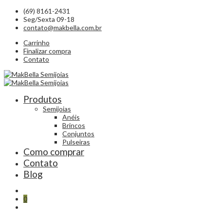
(69) 8161-2431
Seg/Sexta 09-18
contato@makbella.com.br
Carrinho
Finalizar compra
Contato
Produtos
Semijoias
Anéis
Brincos
Conjuntos
Pulseiras
Como comprar
Contato
Blog
0