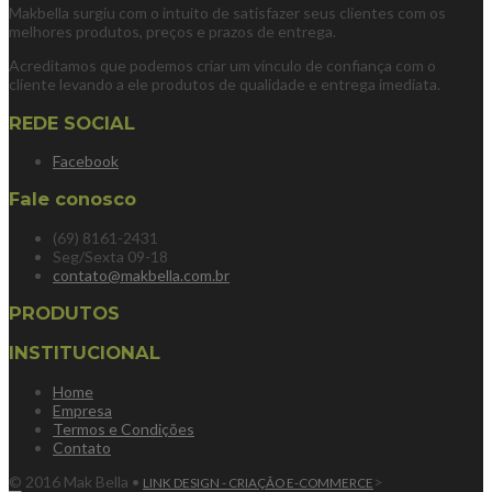
Makbella surgiu com o intuito de satisfazer seus clientes com os
melhores produtos, preços e prazos de entrega.
Acreditamos que podemos criar um vínculo de confiança com o
cliente levando a ele produtos de qualidade e entrega imediata.
REDE SOCIAL
Facebook
Fale conosco
(69) 8161-2431
Seg/Sexta 09-18
contato@makbella.com.br
PRODUTOS
INSTITUCIONAL
Home
Empresa
Termos e Condições
Contato
© 2016 Mak Bella •
>
LINK DESIGN - CRIAÇÃO E-COMMERCE