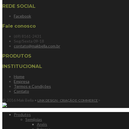
REDE SOCIAL
Facebook
Fale conosco
(69) 8161-2431
Seg/Sexta 09-18
contato@makbella.com.br
PRODUTOS
INSTITUCIONAL
Home
Empresa
Termos e Condições
Contato
© 2016 Mak Bella •
>
LINK DESIGN - CRIAÇÃO E-COMMERCE
Produtos
Semijoias
Anéis