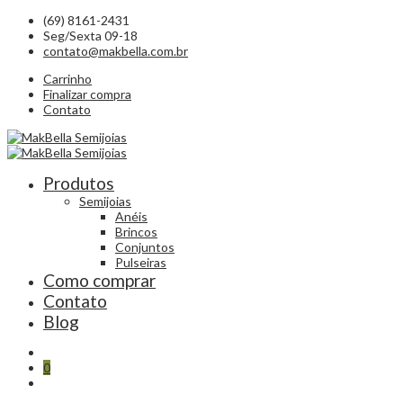
(69) 8161-2431
Seg/Sexta 09-18
contato@makbella.com.br
Carrinho
Finalizar compra
Contato
Produtos
Semijoias
Anéis
Brincos
Conjuntos
Pulseiras
Como comprar
Contato
Blog
0