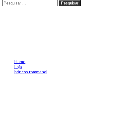
Pesquisar
Pesquisar
BRINCO BANHADO A OURO 18
5240770012
Home
Loja
brincos rommanel
BRINCO BANHADO A OURO 18K COM ZIRCÔNIAS E PÉROLA