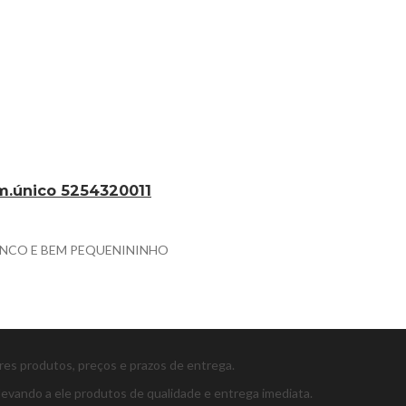
m.único 5254320011
2 BRINCO E BEM PEQUENININHO
ores produtos, preços e prazos de entrega.
levando a ele produtos de qualidade e entrega imediata.