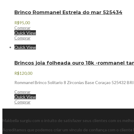
Brinco Rommanel Estrela do mar 525434
R$
95,00
Comprar
Quick View
Comprar
Quick View
Brincos joia folheada ouro 18k -rommanel ta
R$
120,00
Rommanel Brinco Solitario 8 Zirconias Base Coraçao 52543
Comprar
Quick View
Comprar
Makbella surgiu com o intuito de satisfazer seus clientes com os melh
Acreditamos que podemos criar um vínculo de confiança com o cliente 