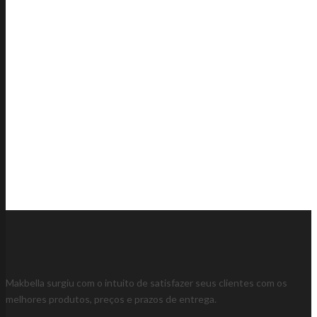
Makbella surgiu com o intuito de satisfazer seus clientes com os
melhores produtos, preços e prazos de entrega.