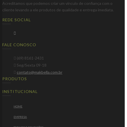
Acreditamos que podemos criar um vínculo de confiança com o
cliente levando a ele produtos de qualidade e entrega imediata.
REDE SOCIAL
FALE CONOSCO
(69) 8161-2431
Seg/Sexta 09-18
contato@makbella.com.br
PRODUTOS
INSTITUCIONAL
HOME
EMPRESA