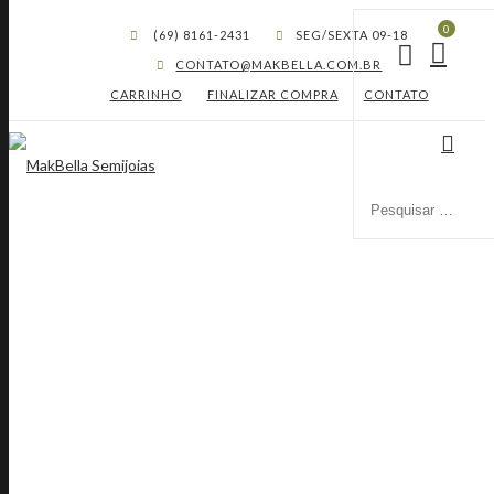
0
(69) 8161-2431
SEG/SEXTA 09-18
CONTATO@MAKBELLA.COM.BR
CARRINHO
FINALIZAR COMPRA
CONTATO
BRINCO MEIA ARGOLA
TEXTURIZADO BANHADO A
OURO 18K ROMMANEL
52742600
HOME
LOJA
BRINCOS ROMMANEL
BRINCO MEIA ARGOLA TEXTURIZADO BANHADO A OURO 18K
ROMMANEL 52742600