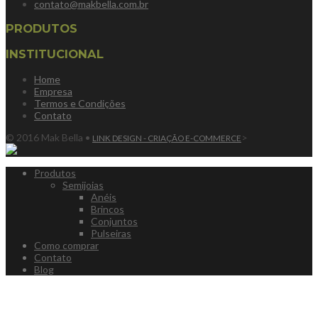
contato@makbella.com.br
PRODUTOS
INSTITUCIONAL
Home
Empresa
Termos e Condições
Contato
© 2016 Mak Bella •
>
LINK DESIGN - CRIAÇÃO E-COMMERCE
Produtos
Semijoias
Anéis
Brincos
Conjuntos
Pulseiras
Como comprar
Contato
Blog