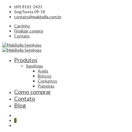
(69) 8161-2431
Seg/Sexta 09-18
contato@makbella.com.br
Carrinho
Finalizar compra
Contato
Produtos
Semijoias
Anéis
Brincos
Conjuntos
Pulseiras
Como comprar
Contato
Blog
0