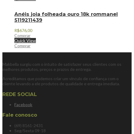
Anéis joia folheada ouro 18k rommanel
5119211439
R$
676,00
Comprar
Quick View
Comprar
Makbella surgiu com o intuito de satisfazer seus clientes com os
melhores produtos, preços e prazos de entrega.
Acreditamos que podemos criar um vínculo de confiança com o
cliente levando a ele produtos de qualidade e entrega imediata.
REDE SOCIAL
Facebook
Fale conosco
(69) 8161-2431
Seg/Sexta 09-18