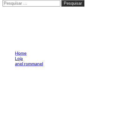
Pesquisar
Pesquisar
Anel falange folheado a ouro
com cristal rommanel
5120290406
Home
Loja
anel rommanel
Anel falange folheado a ouro com cristal rommanel
5120290406