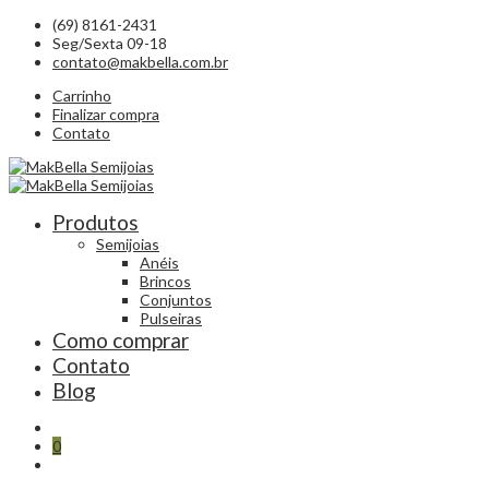
(69) 8161-2431
Seg/Sexta 09-18
contato@makbella.com.br
Carrinho
Finalizar compra
Contato
Produtos
Semijoias
Anéis
Brincos
Conjuntos
Pulseiras
Como comprar
Contato
Blog
0