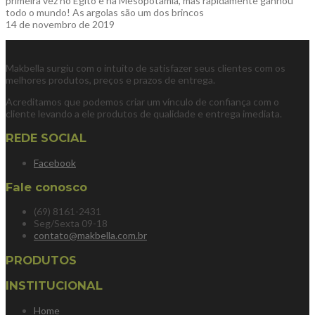
primeira vez no Egito e na Mesopotâmia, mas rapidamente ganhou
todo o mundo! As argolas são um dos brincos
14 de novembro de 2019
Makbella surgiu com o intuito de satisfazer seus clientes com os
melhores produtos, preços e prazos de entrega.
Acreditamos que podemos criar um vínculo de confiança com o
cliente levando a ele produtos de qualidade e entrega imediata.
REDE SOCIAL
Facebook
Fale conosco
(69) 8161-2431
Seg/Sexta 09-18
contato@makbella.com.br
PRODUTOS
INSTITUCIONAL
Home