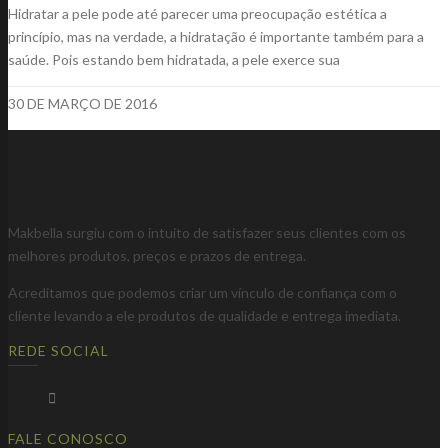
Hidratar a pele pode até parecer uma preocupação estética a
princípio, mas na verdade, a hidratação é importante também para a
saúde. Pois estando bem hidratada, a pele exerce sua
30 DE MARÇO DE 2016
Makbella surgiu com o intuito de satisfazer seus clientes com os
melhores produtos, preços e prazos de entrega.
Acreditamos que podemos criar um vínculo de confiança com o
cliente levando a ele produtos de qualidade e entrega imediata.
REDE SOCIAL
FALE CONOSCO