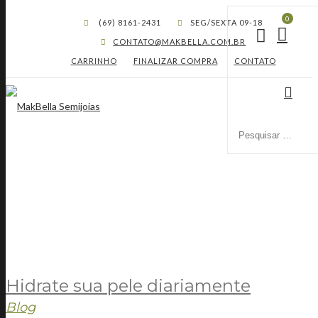
0
(69) 8161-2431
SEG/SEXTA 09-18
CONTATO@MAKBELLA.COM.BR
CARRINHO
FINALIZAR COMPRA
CONTATO
TAG - SAÚDE
Tag -
HOME
HIDRATE SUA PELE DIARIAMENTE
SAÚDE
Hidrate sua pele diariamente
Blog