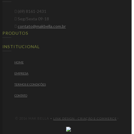
(69) 8161-2431
Seg/Sexta 09-18
contato@makbella.com.br
PRODUTOS
INSTITUCIONAL
HOME
EMPRESA
TERMOS E CONDIÇÕES
CONTATO
© 2016 MAK BELLA •
>
LINK DESIGN - CRIAÇÃO E-COMMERCE