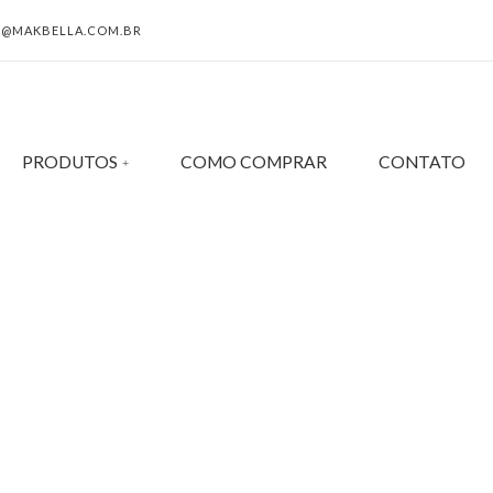
@MAKBELLA.COM.BR
PRODUTOS
COMO COMPRAR
CONTATO
TAG - PEDRAPRECIOSA
HOME
ESMERALDA!
Tag -
PEDRAPRECIOSA