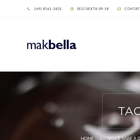
(69) 8161-2431
SEG/SEXTA 09-18
CONTAT
TA
HOME
VOCÊ SABE A 