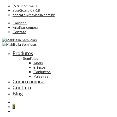
(69) 8161-2431
Seg/Sexta 09-18
contato@makbella.com.br
Carrinho
Finalizar compra
Contato
Produtos
Semijoias
Anéis
Brincos
Conjuntos
Pulseiras
Como comprar
Contato
Blog
0