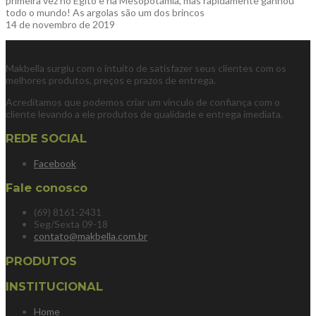
primeira vez no Egito e na Mesopotâmia, mas rapidamente ganhou
todo o mundo! As argolas são um dos brincos
14 de novembro de 2019
Makbella surgiu com o intuito de satisfazer seus clientes com os
melhores produtos, preços e prazos de entrega.
Acreditamos que podemos criar um vínculo de confiança com o
cliente levando a ele produtos de qualidade e entrega imediata.
REDE SOCIAL
Facebook
Fale conosco
(69) 8161-2431
Seg/Sexta 09-18
contato@makbella.com.br
PRODUTOS
INSTITUCIONAL
Home