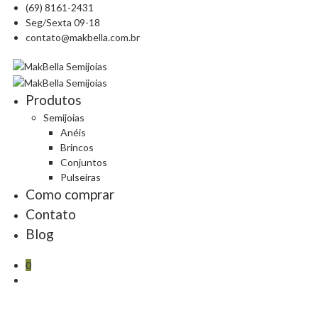
(69) 8161-2431
Seg/Sexta 09-18
contato@makbella.com.br
Produtos
Semijoias
Anéis
Brincos
Conjuntos
Pulseiras
Como comprar
Contato
Blog
0