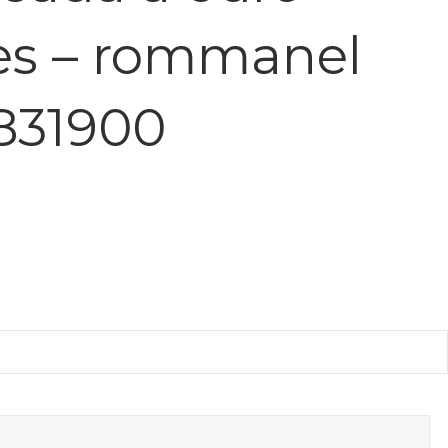
es – rommanel
831900