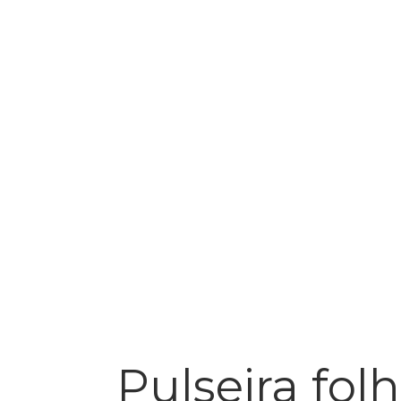
ada a ouro com
.19 550683190
31900
Pulseira fol