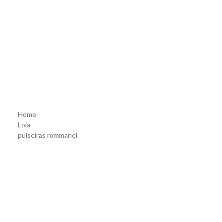
Pulseira folhe
rommanel tam
Home
Loja
pulseiras rommanel
Pulseira folheada a ouro com corações – rommanel tam.19 55068