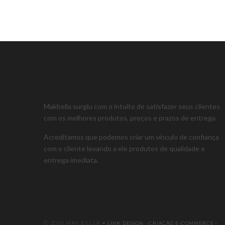
Makbella surgiu com o intuito de satisfazer seus clientes
com os melhores produtos, preços e prazos de entrega.
Acreditamos que podemos criar um vínculo de confiança
com o cliente levando a ele produtos de qualidade e
entrega imediata.
© 2016 MAK BELLA •
>
LINK DESIGN - CRIAÇÃO E-COMMERCE