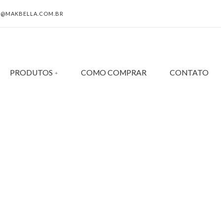
@MAKBELLA.COM.BR
PRODUTOS
COMO COMPRAR
CONTATO
LITÁRIO FOLHEADO A 
TE – TAM.ÚNICO 54212