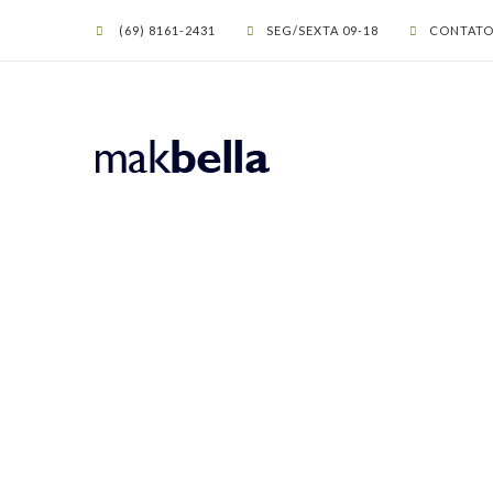
(69) 8161-2431
SEG/SEXTA 09-18
CONTATO
PINGENTE SO
NAVE