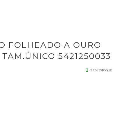
MATO NAVETE – TAM.ÚNICO 5421250033
IO FOLHEADO A OURO
TAM.ÚNICO 5421250033
2 EM ESTOQUE