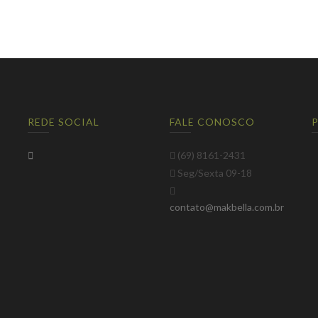
REDE SOCIAL
FALE CONOSCO
(69) 8161-2431
Seg/Sexta 09-18
contato@makbella.com.br