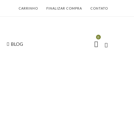
CARRINHO
FINALIZAR COMPRA
CONTATO
0
BLOG
OURO FORMATO
50033