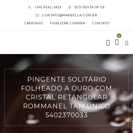
(69) 8161-2431
SEG/SEXTA 09-18
CONTATO@MAKBELLA.COM.BR
CARRINHO
FINALIZAR COMPRA
CONTATO
0
PINGENTE SOLITÁRIO
FOLHEADO A OURO COM
CRISTAL RETANGULAR
ROMMANEL TAM.ÚNICO
5402370033