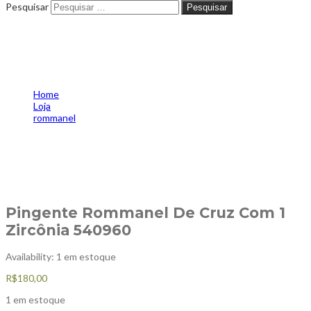
Pesquisar
Pesquisar
Pingente Rommanel De Cruz
Com 1 Zircônia 540960
Home
Loja
rommanel
Pingente Rommanel De Cruz Com 1 Zircônia 540960
Pingente Rommanel De Cruz Com 1
Zircônia 540960
Availability:
1 em estoque
R$
180,00
1 em estoque