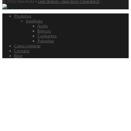
© 2016 Mak Bella •
>
LINK DESIGN - CRIAÇÃO E-COMMERCE
Produtos
Semijoias
Anéis
Brincos
Conjuntos
Pulseiras
Como comprar
Contato
Blog