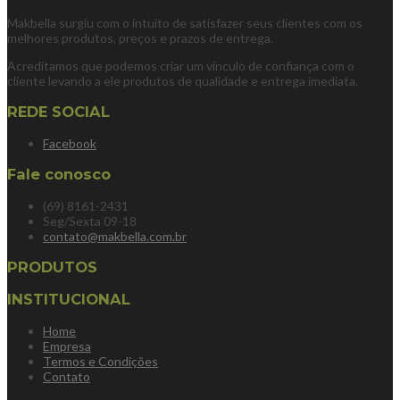
Makbella surgiu com o intuito de satisfazer seus clientes com os
melhores produtos, preços e prazos de entrega.
Acreditamos que podemos criar um vínculo de confiança com o
cliente levando a ele produtos de qualidade e entrega imediata.
REDE SOCIAL
Facebook
Fale conosco
(69) 8161-2431
Seg/Sexta 09-18
contato@makbella.com.br
PRODUTOS
INSTITUCIONAL
Home
Empresa
Termos e Condições
Contato