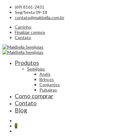
(69) 8161-2431
Seg/Sexta 09-18
contato@makbella.com.br
Carrinho
Finalizar compra
Contato
Produtos
Semijoias
Anéis
Brincos
Conjuntos
Pulseiras
Como comprar
Contato
Blog
0