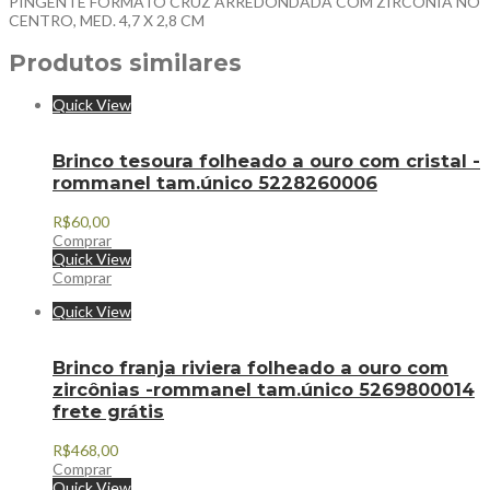
PINGENTE FORMATO CRUZ ARREDONDADA COM ZIRCÔNIA NO
CENTRO, MED. 4,7 X 2,8 CM
Produtos similares
Quick View
Brinco tesoura folheado a ouro com cristal -
rommanel tam.único 5228260006
R$
60,00
Comprar
Quick View
Comprar
Quick View
Brinco franja riviera folheado a ouro com
zircônias -rommanel tam.único 5269800014
frete grátis
R$
468,00
Comprar
Quick View