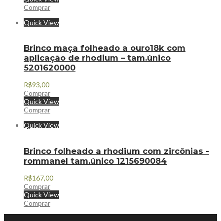
Comprar
Quick View
Brinco maça folheado a ouro18k com
aplicação de rhodium – tam.único
5201620000
R$
93,00
Comprar
Quick View
Comprar
Quick View
Brinco folheado a rhodium com zircônias -
rommanel tam.único 1215690084
R$
167,00
Comprar
Quick View
Comprar