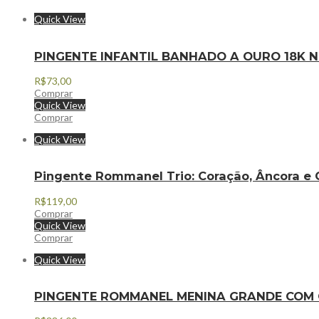
Quick View
PINGENTE INFANTIL BANHADO A OURO 18K N
R$
73,00
Comprar
Quick View
Comprar
Quick View
Pingente Rommanel Trio: Coração, Âncora e 
R$
119,00
Comprar
Quick View
Comprar
Quick View
PINGENTE ROMMANEL MENINA GRANDE COM C