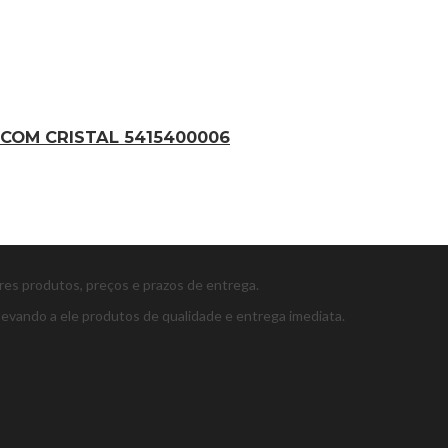
COM CRISTAL 5415400006
ores produtos, preços e prazos de entrega.
levando a ele produtos de qualidade e entrega imediata.