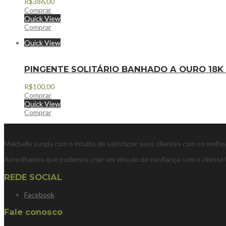
R$
386,00
Comprar
Quick View
Comprar
Quick View
PINGENTE SOLITÁRIO BANHADO A OURO 18K 
R$
100,00
Comprar
Quick View
Comprar
Makbella surgiu com o intuito de satisfazer seus clientes com os melh
Acreditamos que podemos criar um vínculo de confiança com o cliente 
REDE SOCIAL
Facebook
Fale conosco