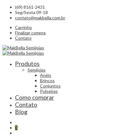
(69) 8161-2431
Seg/Sexta 09-18
contato@makbella.com.br
Carrinho
Finalizar compra
Contato
Produtos
Semijoias
Anéis
Brincos
Conjuntos
Pulseiras
Como comprar
Contato
Blog
0