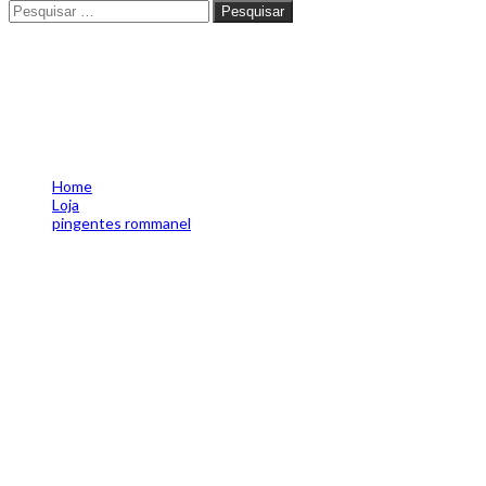
Pesquisar
Pesquisar
PINGENTE BANHADO A OURO 1
Home
Loja
pingentes rommanel
PINGENTE BANHADO A OURO 18K FLOR COM CRISTAIS 541