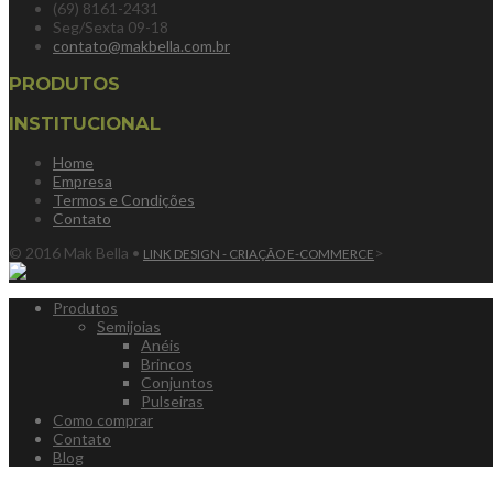
(69) 8161-2431
Seg/Sexta 09-18
contato@makbella.com.br
PRODUTOS
INSTITUCIONAL
Home
Empresa
Termos e Condições
Contato
© 2016 Mak Bella •
>
LINK DESIGN - CRIAÇÃO E-COMMERCE
Produtos
Semijoias
Anéis
Brincos
Conjuntos
Pulseiras
Como comprar
Contato
Blog