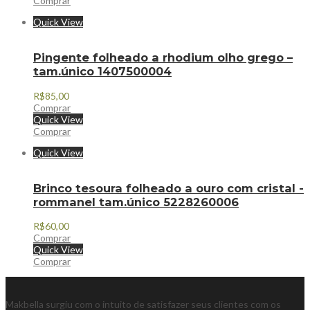
Comprar
Quick View
Pingente folheado a rhodium olho grego –
tam.único 1407500004
R$
85,00
Comprar
Quick View
Comprar
Quick View
Brinco tesoura folheado a ouro com cristal -
rommanel tam.único 5228260006
R$
60,00
Comprar
Quick View
Comprar
Makbella surgiu com o intuito de satisfazer seus clientes com os