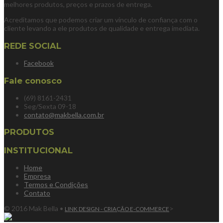
melhores produtos, preços e prazos de entrega.
Acreditamos que podemos criar um vínculo de confiança com o
cliente levando a ele produtos de qualidade e entrega imediata.
REDE SOCIAL
Facebook
Fale conosco
(69) 8161-2431
Seg/Sexta 09-18
contato@makbella.com.br
PRODUTOS
INSTITUCIONAL
Home
Empresa
Termos e Condições
Contato
© 2016 Mak Bella •
>
LINK DESIGN - CRIAÇÃO E-COMMERCE