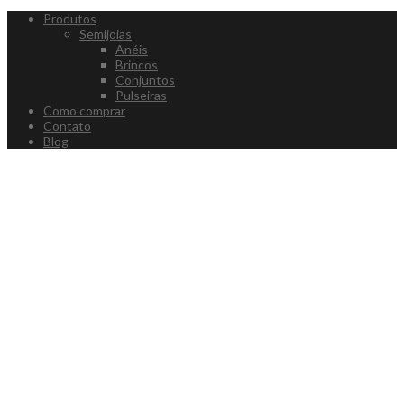
Produtos
Semijoias
Anéis
Brincos
Conjuntos
Pulseiras
Como comprar
Contato
Blog