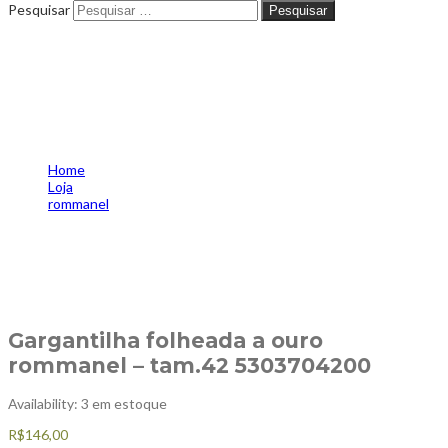
Pesquisar
Pesquisar
Gargantilha folheada a ouro
rommanel – tam.42
5303704200
Home
Loja
rommanel
Gargantilha folheada a ouro rommanel – tam.42 5303704200
Gargantilha folheada a ouro
rommanel – tam.42 5303704200
Availability:
3 em estoque
R$
146,00