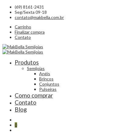
(69) 8161-2431
Seg/Sexta 09-18
contato@makbella.com.br
Carrinho
Finalizar compra
Contato
Produtos
Semijoias
Anéis
Brincos
Conjuntos
Pulseiras
Como comprar
Contato
Blog
0