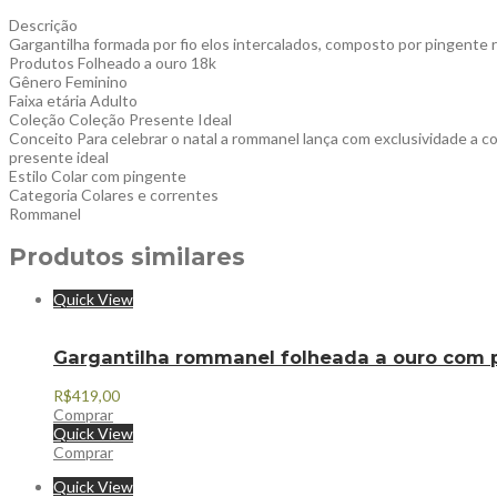
Descrição
Gargantilha formada por fio elos intercalados, composto por pingente
Produtos Folheado a ouro 18k
Gênero Feminino
Faixa etária Adulto
Coleção Coleção Presente Ideal
Conceito Para celebrar o natal a rommanel lança com exclusividade a c
presente ideal
Estilo Colar com pingente
Categoria Colares e correntes
Rommanel
Produtos similares
Quick View
Gargantilha rommanel folheada a ouro com p
R$
419,00
Comprar
Quick View
Comprar
Quick View