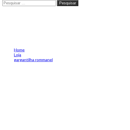
Pesquisar
Pesquisar
Gargantilha com coração vaz
Home
Loja
gargantilha rommanel
Gargantilha com coração vazado folheada a ouro rommanel- ta