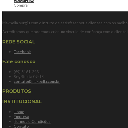
Quick View
Comprar
Makbella surgiu com o intuito de satisfazer seus clientes com os melh
Acreditamos que podemos criar um vínculo de confiança com o cliente 
REDE SOCIAL
Facebook
Fale conosco
(69) 8161-2431
Seg/Sexta 09-18
contato@makbella.com.br
PRODUTOS
INSTITUCIONAL
Home
Empresa
Termos e Condições
Contato