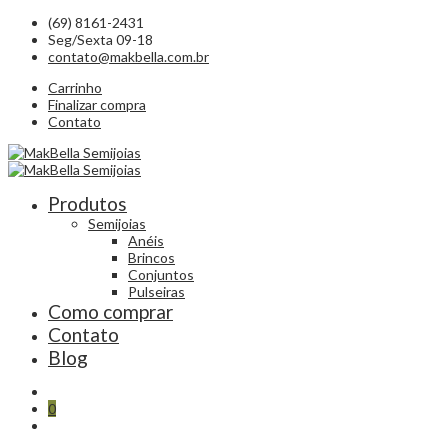
(69) 8161-2431
Seg/Sexta 09-18
contato@makbella.com.br
Carrinho
Finalizar compra
Contato
Produtos
Semijoias
Anéis
Brincos
Conjuntos
Pulseiras
Como comprar
Contato
Blog
0