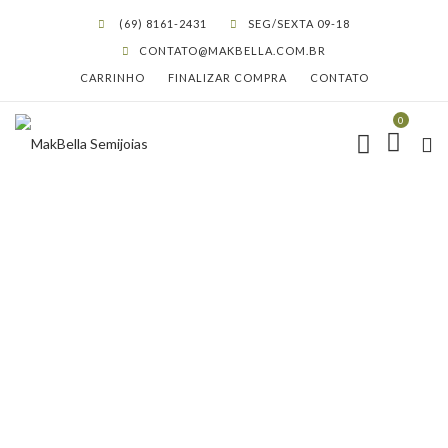
(69) 8161-2431
SEG/SEXTA 09-18
CONTATO@MAKBELLA.COM.BR
CARRINHO
FINALIZAR COMPRA
CONTATO
0
BRINCO ROMMANEL PEDRA
BRANCA ‘EAR CUFF’
COLEÇÃO ANA HICKMANN
VERMELHO
HOME
LOJA
BRINCOA EAR CUFF
,
ROMMANEL