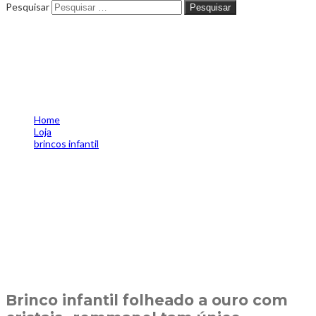
Pesquisar
Pesquisar
Brinco infantil folheado a
ouro com cristais -rommanel
tam.único 5202480003
Home
Loja
brincos infantil
Brinco infantil folheado a ouro com cristais -rommanel
tam.único 5202480003
Brinco infantil folheado a ouro com