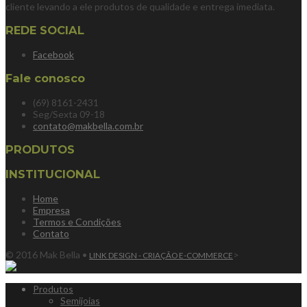
cliente levando a ele produtos de qualidade e entrega imediata.
REDE SOCIAL
Facebook
Fale conosco
(69) 8161-2431
Seg/Sexta 09-18
contato@makbella.com.br
PRODUTOS
INSTITUCIONAL
Home
Empresa
Termos e Condições
Contato
© 2016 Mak Bella •
>
LINK DESIGN - CRIAÇÃO E-COMMERCE
Produtos
Semijoias