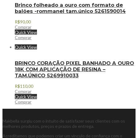
Brinco folheado a ouro com formato de
balões -rommanel tam.único 5261590014
R$
90,00
Comprar
Quick View
Comprar
Quick View
BRINCO CORAÇÃO PIXEL BANHADO A OURO
18K COM APLICAÇÃO DE RESINA –
TAM.ÚNICO 5269910033
R$
110,00
Comprar
Quick View
Comprar
Makbella surgiu com o intuito de satisfazer seus clientes com os
melhores produtos, preços e prazos de entrega.
Acreditamos que podemos criar um vínculo de confiança com o