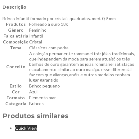
Descrição
Brinco infantil formado por cristais quadrados. med. 0,9 mm
Produtos
Folheado a ouro 18k
Gênero
Feminino
Faixa etária
Infantil
Composição
Cristal
Tema
Clássicos com pedra
A coleção permanente rommanel tráz jóias tradicionais,
que independem da moda para serem atuais! os três
banhos de ouro garantem as jóias rommanel satisfação
Conceito
e acabamento similar ao ouro maciço. esse diferencial
faz com que alianças,anéis e outros modelos tenham
lugar garantido
Estilo
Brinco pequeno
Cor
Azul
Formato
Elemento mar
Categoria
Brincos
Produtos similares
Quick View