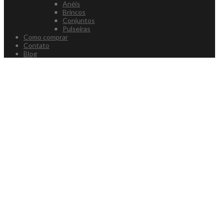
Anéis
Brincos
Conjuntos
Pulseiras
Como comprar
Contato
Blog