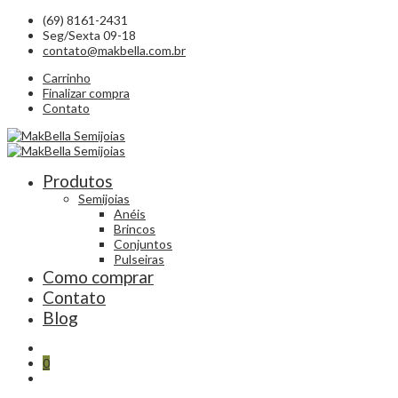
(69) 8161-2431
Seg/Sexta 09-18
contato@makbella.com.br
Carrinho
Finalizar compra
Contato
Produtos
Semijoias
Anéis
Brincos
Conjuntos
Pulseiras
Como comprar
Contato
Blog
0