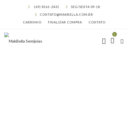
(69) 8161-2431
SEG/SEXTA 09-18
CONTATO@MAKBELLA.COM.BR
CARRINHO
FINALIZAR COMPRA
CONTATO
0
BRINCO FOLHEADO A OURO
-ROMMANEL TAM.ÚNICO
5229960000
HOME
LOJA
ROMMANEL
BRINCO FOLHEADO A OURO -ROMMANEL TAM.ÚNICO 5229960000