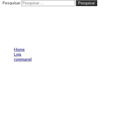
Pesquisar
Pesquisar
Brinco Coração Com Zircônia
Coração Meio – Rommanel
526748
Home
Loja
rommanel
Brinco Coração Com Zircônia Coração Meio – Rommanel
526748