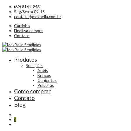
(69) 8161-2431
Seg/Sexta 09-18
contato@makbella.com.br
Carrinho
Finalizar compra
Contato
Produtos
Semijoias
Anéis
Brincos
Conjuntos
Pulseiras
Como comprar
Contato
Blog
0