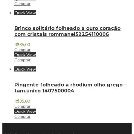
Comprar
Quick View
Brinco solitário folheado a ouro coração
com cristais rommanel52254110006
R$
85,00
Comprar
Quick View
Comprar
Quick View
Pingente folheado a rhodium olho grego –
tam.único 1407500004
R$
85,00
Comprar
Quick View
Comprar