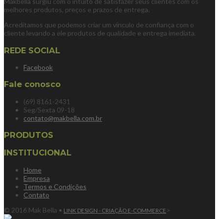
Makbella surgiu com o intuito de satisfazer seus clientes com os
melhores produtos, preços e prazos de entrega.
Acreditamos que podemos criar um vínculo de confiança com o
cliente levando a ele produtos de qualidade e entrega imediata.
REDE SOCIAL
Facebook
Fale conosco
(69) 8161-2431
Seg/Sexta 09-18
contato@makbella.com.br
PRODUTOS
INSTITUCIONAL
Home
Empresa
Termos e Condições
Contato
© 2016 Mak Bella •
>
LINK DESIGN - CRIAÇÃO E-COMMERCE