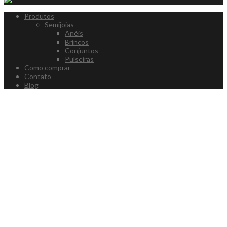
Produtos
Semijoias
Anéis
Brincos
Conjuntos
Pulseiras
Como comprar
Contato
Blog