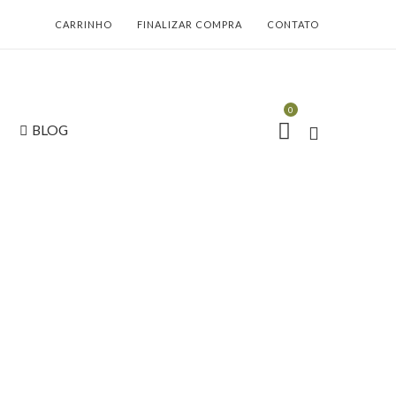
CARRINHO
FINALIZAR COMPRA
CONTATO
0
BLOG
K -ROMMANEL
800008