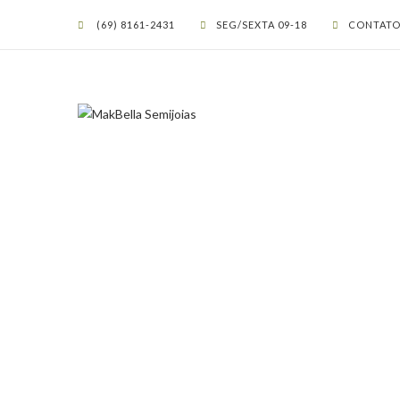
(69) 8161-2431
SEG/SEXTA 09-18
CONTATO
BRINCOS JO
PEDRA