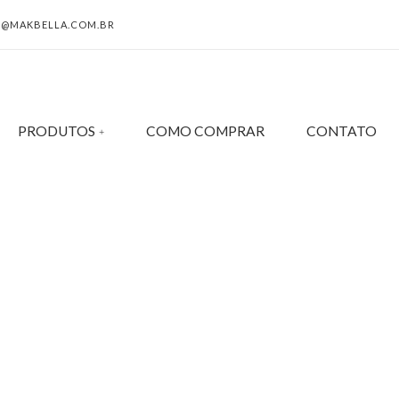
@MAKBELLA.COM.BR
PRODUTOS
COMO COMPRAR
CONTATO
IA FOLHEADA OURO 18
 AZUL TAM.ÚNICO 5250