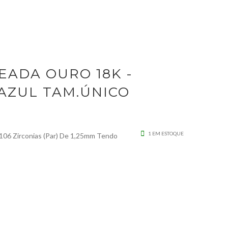
 PEDRA AZUL TAM.ÚNICO 5250800008
EADA OURO 18K -
AZUL TAM.ÚNICO
1 EM ESTOQUE
06 Zirconias (Par) De 1,25mm Tendo