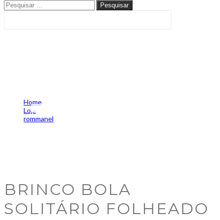
Pesquisar
Pesquisar
Brinco bola solitário folheado
a ouro -rommanel tam.único
5265710004
Home
Loja
rommanel
Brinco bola solitário folheado a ouro -rommanel tam.único
5265710004
BRINCO BOLA
SOLITÁRIO FOLHEADO