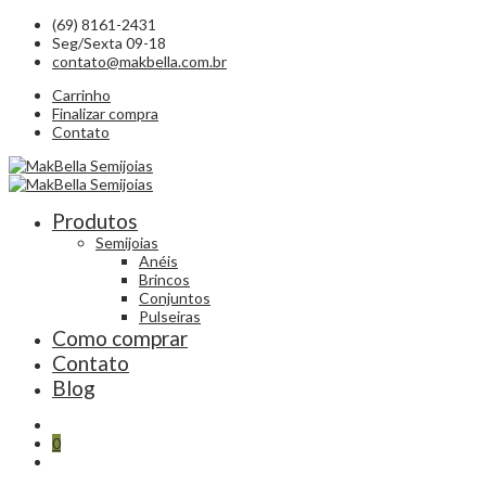
(69) 8161-2431
Seg/Sexta 09-18
contato@makbella.com.br
Carrinho
Finalizar compra
Contato
Produtos
Semijoias
Anéis
Brincos
Conjuntos
Pulseiras
Como comprar
Contato
Blog
0