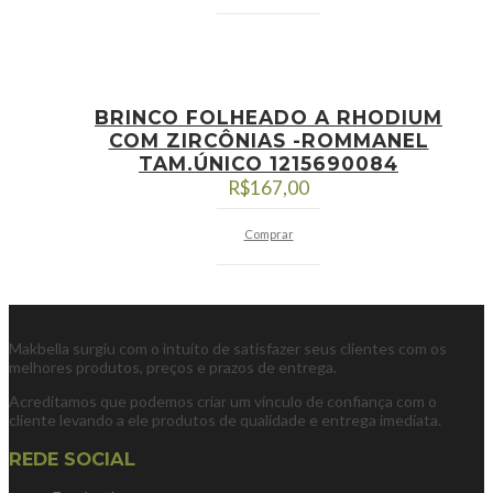
BRINCO FOLHEADO A RHODIUM
COM ZIRCÔNIAS -ROMMANEL
TAM.ÚNICO 1215690084
R$
167,00
Comprar
Makbella surgiu com o intuito de satisfazer seus clientes com os
melhores produtos, preços e prazos de entrega.
Acreditamos que podemos criar um vínculo de confiança com o
cliente levando a ele produtos de qualidade e entrega imediata.
REDE SOCIAL