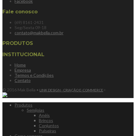
Facebook
Fale conosco
(69) 8161-2431
Seg/Sexta 09-18
contato@makbella.com.br
PRODUTOS
INSTITUCIONAL
Home
Empresa
Termos e Condições
Contato
© 2016 Mak Bella •
>
LINK DESIGN - CRIAÇÃO E-COMMERCE
Produtos
Semijoias
Anéis
Brincos
Conjuntos
Pulseiras
Como comprar