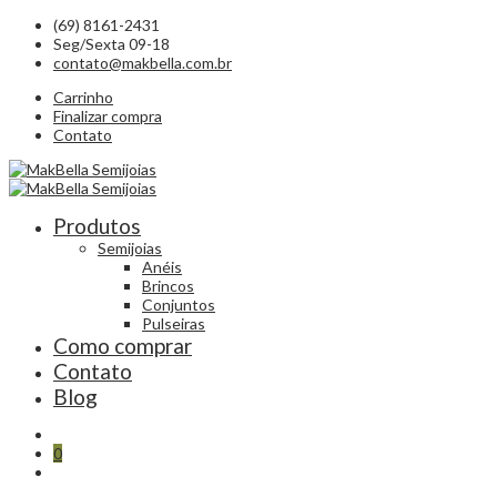
(69) 8161-2431
Seg/Sexta 09-18
contato@makbella.com.br
Carrinho
Finalizar compra
Contato
Produtos
Semijoias
Anéis
Brincos
Conjuntos
Pulseiras
Como comprar
Contato
Blog
0