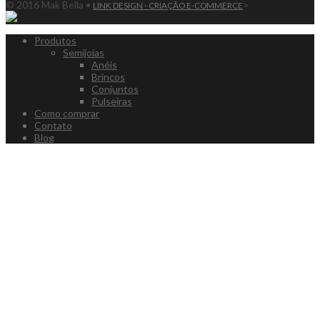
© 2016 Mak Bella •
>
LINK DESIGN - CRIAÇÃO E-COMMERCE
Produtos
Semijoias
Anéis
Brincos
Conjuntos
Pulseiras
Como comprar
Contato
Blog