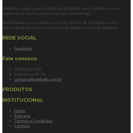
Makbella surgiu com o intuito de satisfazer seus clientes com os
melhores produtos, preços e prazos de entrega.
Acreditamos que podemos criar um vínculo de confiança com o
cliente levando a ele produtos de qualidade e entrega imediata.
REDE SOCIAL
Facebook
Fale conosco
(69) 8161-2431
Seg/Sexta 09-18
contato@makbella.com.br
PRODUTOS
INSTITUCIONAL
Home
Empresa
Termos e Condições
Contato