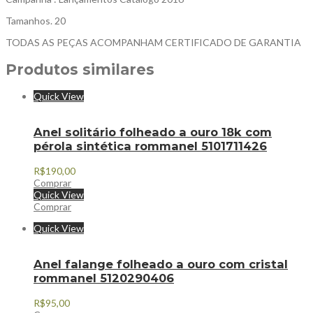
Tamanhos. 20
TODAS AS PEÇAS ACOMPANHAM CERTIFICADO DE GARANTIA
Produtos similares
Quick View
Anel solitário folheado a ouro 18k com
pérola sintética rommanel 5101711426
R$
190,00
Comprar
Quick View
Comprar
Quick View
Anel falange folheado a ouro com cristal
rommanel 5120290406
R$
95,00