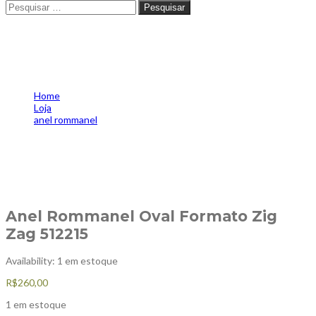
Pesquisar
Pesquisar
Anel Rommanel Oval
Formato Zig Zag 512215
Home
Loja
anel rommanel
Anel Rommanel Oval Formato Zig Zag 512215
Anel Rommanel Oval Formato Zig
Zag 512215
Availability:
1 em estoque
R$
260,00
1 em estoque