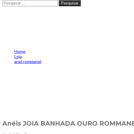
Pesquisar
Pesquisar
Anéis JOIA BANHADA OURO R
Home
Loja
anel rommanel
Anéis JOIA BANHADA OURO ROMMANEL 18K 5117981420
Anéis JOIA BANHADA OURO ROMMANEL