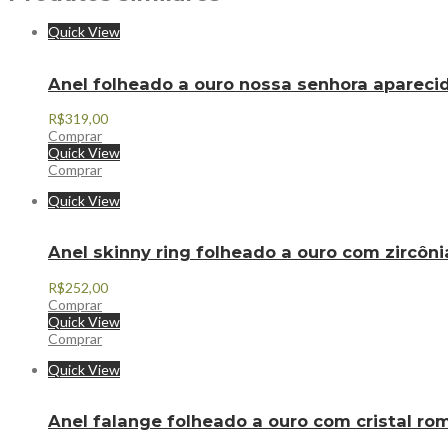
Quick View
Anel folheado a ouro nossa senhora aparec
R$
319,00
Comprar
Quick View
Comprar
Quick View
Anel skinny ring folheado a ouro com zircô
R$
252,00
Comprar
Quick View
Comprar
Quick View
Anel falange folheado a ouro com cristal r