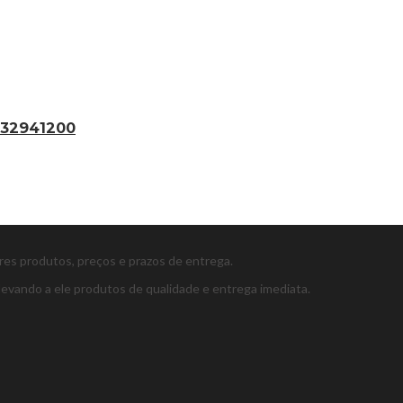
5132941200
ores produtos, preços e prazos de entrega.
levando a ele produtos de qualidade e entrega imediata.