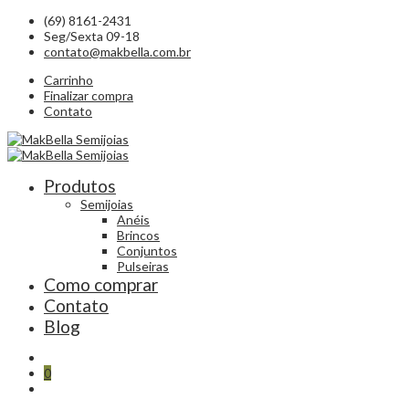
(69) 8161-2431
Seg/Sexta 09-18
contato@makbella.com.br
Carrinho
Finalizar compra
Contato
Produtos
Semijoias
Anéis
Brincos
Conjuntos
Pulseiras
Como comprar
Contato
Blog
0