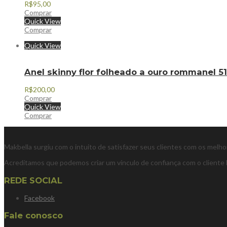
R$
95,00
Comprar
Quick View
Comprar
Quick View
Anel skinny flor folheado a ouro rommanel 
R$
200,00
Comprar
Quick View
Comprar
Makbella surgiu com o intuito de satisfazer seus clientes com os melh
Acreditamos que podemos criar um vínculo de confiança com o cliente 
REDE SOCIAL
Facebook
Fale conosco