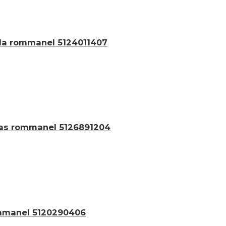
ida rommanel 5124011407
nias rommanel 5126891204
ommanel 5120290406