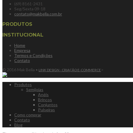
(69) 8161-2431
Seg/Sexta 09-18
contato@makbella.com.br
PRODUTOS
INSTITUCIONAL
Home
Empresa
Termos e Condições
Contato
© 2016 Mak Bella •
>
LINK DESIGN - CRIAÇÃO E-COMMERCE
Produtos
Semijoias
Anéis
Brincos
Conjuntos
Pulseiras
Como comprar
Contato
Blog