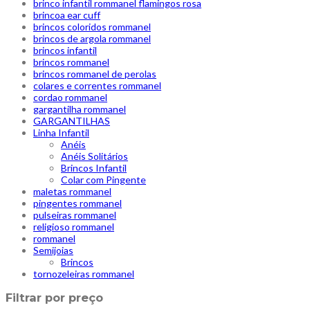
brinco infantil rommanel flamingos rosa
brincoa ear cuff
brincos coloridos rommanel
brincos de argola rommanel
brincos infantil
brincos rommanel
brincos rommanel de perolas
colares e correntes rommanel
cordao rommanel
gargantilha rommanel
GARGANTILHAS
Linha Infantil
Anéis
Anéis Solitários
Brincos Infantil
Colar com Pingente
maletas rommanel
pingentes rommanel
pulseiras rommanel
religioso rommanel
rommanel
Semijoias
Brincos
tornozeleiras rommanel
Filtrar por preço