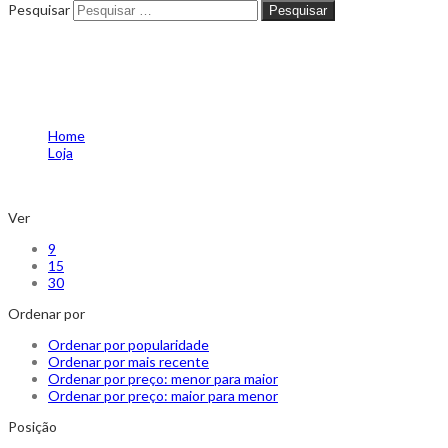
Pesquisar
Pesquisar
Product Tag - BERLOQUE
ROMMANEL
Home
Loja
Product Tag -
BERLOQUE ROMMANEL
Ver
9
15
30
Ordenar por
Ordenar por popularidade
Ordenar por mais recente
Ordenar por preço: menor para maior
Ordenar por preço: maior para menor
Posição