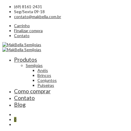
(69) 8161-2431
Seg/Sexta 09-18
contato@makbella.com.br
Carrinho
Finalizar compra
Contato
Produtos
Semijoias
Anéis
Brincos
Conjuntos
Pulseiras
Como comprar
Contato
Blog
0