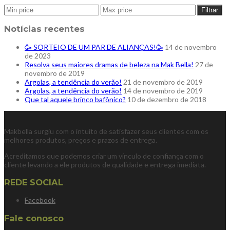
Filtrar
Notícias recentes
🥳 SORTEIO DE UM PAR DE ALIANÇAS!🥳
14 de novembro
de 2023
Resolva seus maiores dramas de beleza na Mak Bella!
27 de
novembro de 2019
Argolas, a tendência do verão!⁠
21 de novembro de 2019
Argolas, a tendência do verão!
14 de novembro de 2019
Que tal aquele brinco bafônico?
10 de dezembro de 2018
Makbella surgiu com o intuito de satisfazer seus clientes com os
melhores produtos, preços e prazos de entrega.
Acreditamos que podemos criar um vínculo de confiança com o
cliente levando a ele produtos de qualidade e entrega imediata.
REDE SOCIAL
Facebook
Fale conosco