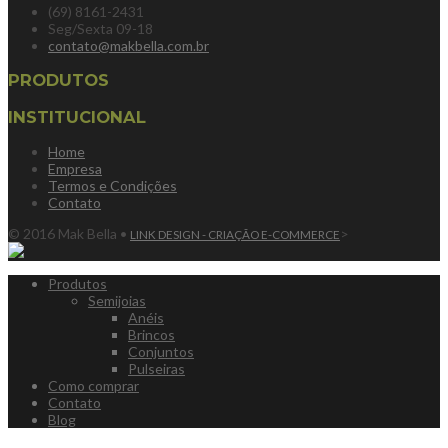
(69) 8161-2431
Seg/Sexta 09-18
contato@makbella.com.br
PRODUTOS
INSTITUCIONAL
Home
Empresa
Termos e Condições
Contato
© 2016 Mak Bella •
>
LINK DESIGN - CRIAÇÃO E-COMMERCE
Produtos
Semijoias
Anéis
Brincos
Conjuntos
Pulseiras
Como comprar
Contato
Blog