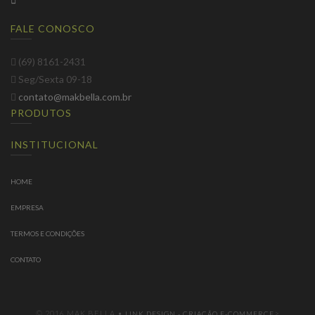
FALE CONOSCO
(69) 8161-2431
Seg/Sexta 09-18
contato@makbella.com.br
PRODUTOS
INSTITUCIONAL
HOME
EMPRESA
TERMOS E CONDIÇÕES
CONTATO
© 2016 MAK BELLA •
>
LINK DESIGN - CRIAÇÃO E-COMMERCE