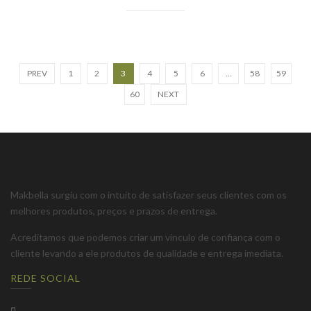
PREV
1
2
3
4
5
6
…
58
59
60
NEXT
Makbella surgiu com o intuito de satisfazer seus clientes com os
melhores produtos, preços e prazos de entrega.
Acreditamos que podemos criar um vínculo de confiança com o
cliente levando a ele produtos de qualidade e entrega imediata.
REDE SOCIAL