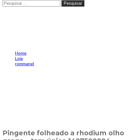
Pesquisar
Pingente folheado a rhodium
olho grego – tam.único
1407500004
Home
Loja
rommanel
Pingente folheado a rhodium olho grego – tam.único
1407500004
Pingente folheado a rhodium olho