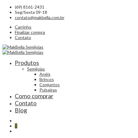
(69) 8161-2431
Seg/Sexta 09-18
contato@makbella.com.br
Carrinho
Finalizar compra
Contato
Produtos
Semijoias
Anéis
Brincos
Conjuntos
Pulseiras
Como comprar
Contato
Blog
0