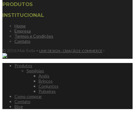
PRODUTOS
INSTITUCIONAL
Home
Empresa
Termos e Condições
Contato
© 2016 Mak Bella •
>
LINK DESIGN - CRIAÇÃO E-COMMERCE
Produtos
Semijoias
Anéis
Brincos
Conjuntos
Pulseiras
Como comprar
Contato
Blog