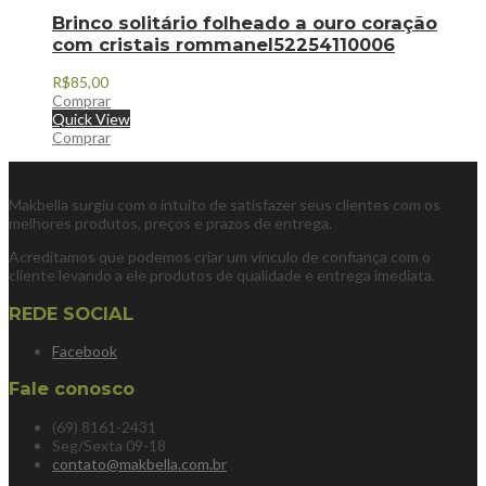
Brinco solitário folheado a ouro coração
com cristais rommanel52254110006
R$
85,00
Comprar
Quick View
Comprar
Makbella surgiu com o intuito de satisfazer seus clientes com os
melhores produtos, preços e prazos de entrega.
Acreditamos que podemos criar um vínculo de confiança com o
cliente levando a ele produtos de qualidade e entrega imediata.
REDE SOCIAL
Facebook
Fale conosco
(69) 8161-2431
Seg/Sexta 09-18
contato@makbella.com.br